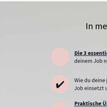
In m
Die 3 essent
✔️
deinem Job n
Wie du deine
✔️
Job einsetzt
Praktische 