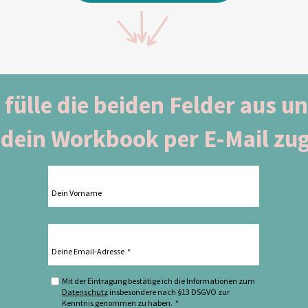
e fülle die beiden Felder aus
un
t
dein
Workbook
per E-Mail zu
Dein Vorname
Deine Email-Adresse
Mit der Eintragung bestätige ich die Informationen zum
Datenschutz
insbesondere nach §13 DSGVO zur
Kenntnis genommen zu haben.