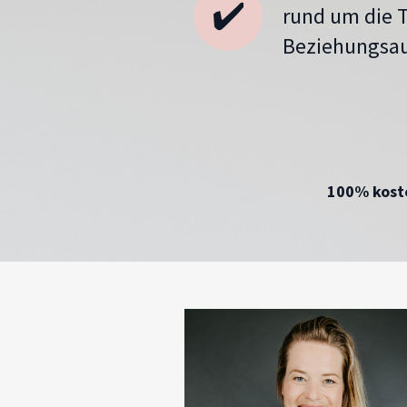
✔️
rund um die 
Beziehungsa
100% kost