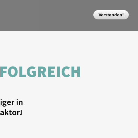
Verstanden!
RFOLGREICH
iger
in
aktor!