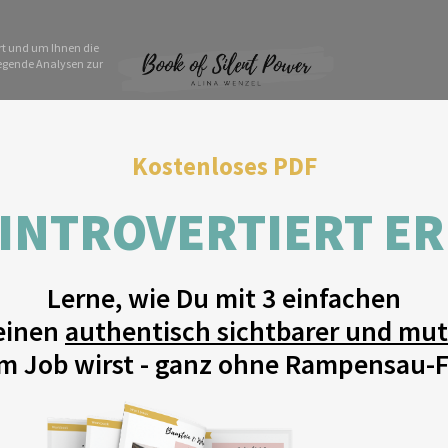
ert und um Ihnen die
legende Analysen zur
Kostenloses PDF
 INTROVERTIERT E
Lerne, wie Du mit 3 einfachen
einen
authentisch sichtbarer und mut
m Job wirst -
ganz ohne Rampensau-F